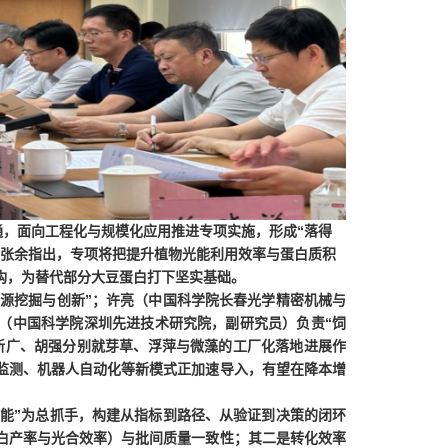
通
，面向
工程化与规模化应用
推进专项实施，形成“
落得
张余
指出，专项将把
提升植物光能利用效率与蛋白质积
构
，为替代部分大豆蛋白打下坚实基础。
资源挖掘与创新
”；
许亮
（中国科学院长春光学精密机械与
（中国科学院深圳先进技术研究院，副研究员）负责“
饲
新广、胡强
分别就芽草、浮萍与微藻的工厂化落地进展作
能监测、机器人自动化
等新模式正加速导入，
有望在降本增
能
”为总抓手，构建
从指标到路径、从验证到决策的闭环
白产率与光合效率）与批间质量一致性
；其二是
转化效率