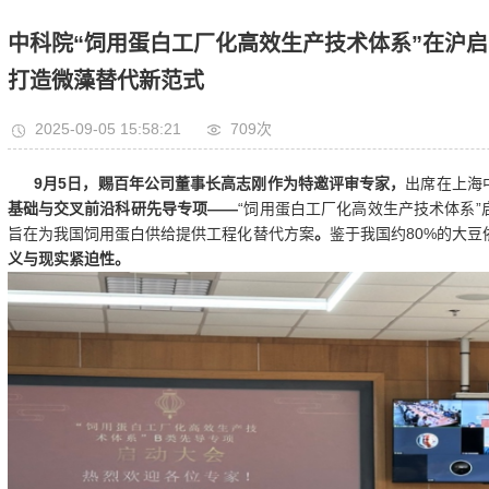
中科院“饲用蛋白工厂化高效生产技术体系”在沪启
打造微藻替代新范式
2025-09-05 15:58:21
709次
9月5日，赐百年公司董事长
高志刚
作为
特邀评审专家
，
出席在上海
基础与交叉前沿科研先导专项
——
“饲用蛋白工厂化高效生产技术体系”
旨在为我国饲用蛋白供给提供工程化替代方案
。
鉴于我国
约
80%的大
义与现实紧迫性
。