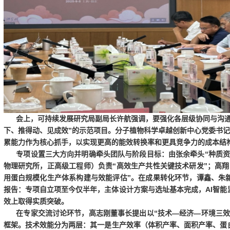
会上，
可持续发展研究局副局长许航
强调，要
强化各层级协同与沟
下、推得动、见成效
”的示范项目。
分子植物科学卓越创新中心党委书记
累能力
作为核心抓手，以实现
更高的能效转换率
和
更具竞争力的成本结
专项设置
三大方向
并明确牵头团队与阶段目标：由
张余
牵头“
种质
物理研究所，正高级工程师）负责“
高效生产共性关键技术研发
”；
高翔
用蛋白规模化生产体系构建与效能评估
”。在成果转化环节，
谭鑫、朱
报告：专项自立项至今仅
半年
，
主体设计方案与选址基本完成
，
AI智
效上取得实质突破
。
在专家交流讨论环节，
高志刚
董事长提出以“
技术
—经济—环境三效
框架
。
技术效能
分为两层：其一是
生产效率（体积产率、面积产率、蛋