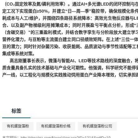
（
CO
₂
固定效率及氮
/磷利用效率）
。通过
AI+多光谱LED
的
闭环控制
与
定工况下实现
蛋白
≥50%
，并建立“
日
—周—季
”
稳控带
，确保规模化条
耗成本与人工/维护
，并围绕
四条路径
系统降本：
高效光生物反应器与
L
合、以及副产物梯级利用
摊薄成本；同时开展
盈亏平衡点分析
，形成“
（含碳交易）
”的
三重盈利模式
，并结合
数字孪生
与
分阶段放大
建立
学
营养化潜力
，与
豆粕
等主流蛋白建立
同口径绩效矩阵
。在上述“
三位一
豆的潜力
；同时针对
杂菌污染、收获能耗、品质波动与季节性适配
等工
集成
等系统对策。
高志刚董事长
表示，
微藻与智能
AI、LED
等技术路线的
深度融合
，
质含量具备扎实的技术基础与产业化可期性。他强调，
科学研究不能停
产一线
，以
工程化与规模化实践
推动饲用蛋白产业
降本增效
，切实承担
标签
有机螺旋藻粉
有机螺旋藻粉价格
有机螺旋藻粉公司
本文网址：
http://cbnalga.com/NewsView.asp?ID=121&SortID=10