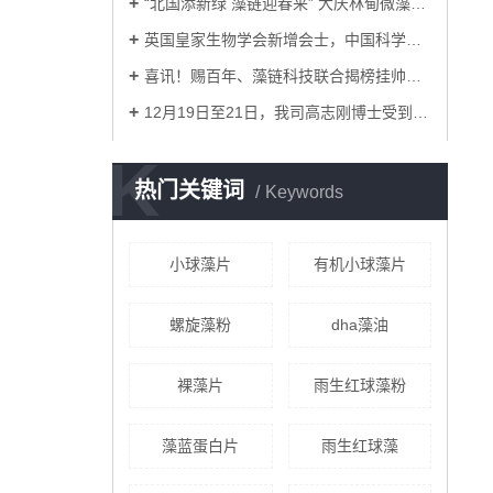
“北国添新绿 藻链迎春来” 大庆林甸微藻项目核心…
英国皇家生物学会新增会士，中国科学家高志刚荣获殊…
喜讯！赐百年、藻链科技联合揭榜挂帅项目落定
12月19日至21日，我司高志刚博士受到农业农村部的诚…
K
热门关键词
Keywords
小球藻片
有机小球藻片
螺旋藻粉
dha藻油
裸藻片
雨生红球藻粉
藻蓝蛋白片
雨生红球藻