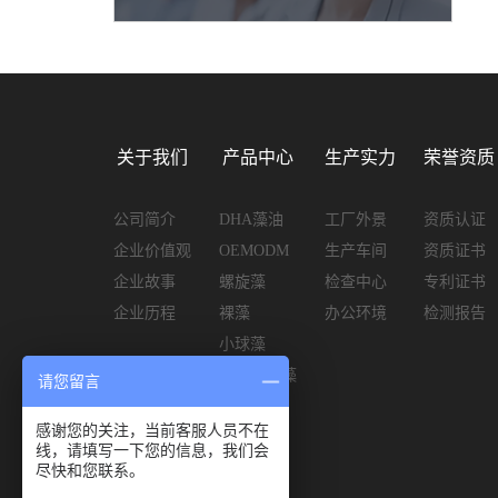
关于我们
产品中心
生产实力
荣誉资质
公司简介
DHA藻油
工厂外景
资质认证
企业价值观
OEMODM
生产车间
资质证书
企业故事
螺旋藻
检查中心
专利证书
企业历程
裸藻
办公环境
检测报告
小球藻
雨生红球藻
请您留言
藻蓝蛋白
感谢您的关注，当前客服人员不在
线，请填写一下您的信息，我们会
尽快和您联系。