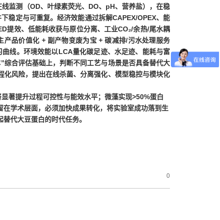
在线监测
（OD、叶绿素荧光、DO、pH、营养盐），在稳
件下
稳定与可重复
。
经济效能
通过拆解
CAPEX/OPEX、能
ED提效、低能耗收获与原位分离、工业CO
₂
/余热/尾水耦
主产品价值化
+ 副产物变废为宝 + 碳减排/污水处理服务
习曲线
。
环境效能
以
LCA
量化
碳足迹、水足迹、能耗与富
体
”综合评估基础上，判断不同工艺与场景
是否具备替代大
程化风险，提出
在线杀菌、分离强化、模型稳控与模块化
将显著
提升过程可控性与能效水平
；微藻
实现
>50%
蛋白
留在学术层面
，必须
加快成果转化
，将实验室成功
落到生
起
替代大豆蛋白的时代
任务。
0