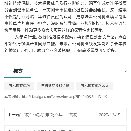
域的持续深耕、技术探索成果及行业影响力，赐百年成功连任微藻
分会副理事长单位，高志刚董事长继续担任分会副会长。这一结果
不仅是行业对赐百年过往贡献的认可，更意味着公司将继续以副理
事长单位的责任与担当，深度参与微藻产业规划制定、技术交流与
协同发展，推动更多像大庆项目这样的探索性实践落地。
从参与行业规划到推进技术探索，再到连任副会长单位，赐百
年始终与微藻产业同频共振。未来，公司将继续发挥副理事长单位
的桥梁纽带作用，助力产业突破瓶颈，迈向高质量发展新阶段。
0
标签
有机螺旋藻粉
有机螺旋藻粉价格
有机螺旋藻粉公司
本文网址：
http://cbnalga.com/NewsView.asp?ID=140&SortID=10
上一篇：
“榜”下砺剑“帅”场点兵 —“揭榜挂帅”项目现场考察侧记
2025-12-15