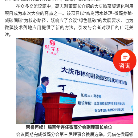
在众多交流议题中，高志刚董事长介绍的大庆微藻资源化利用
项目成为本次大会的亮点之一。该项目以
“畜禽污水处理-微藻养殖-
减碳固碳”为核心路径，既响应了会议“绿色低碳”的发展要求，也为
微藻技术落地应用提供了新的方法，引发与会者对项目的广泛关
注。
荣誉再续！赐百年连任微藻分会副理事长单位
会议同期完成微藻分会第三届理事会换届选举。凭借在微藻领